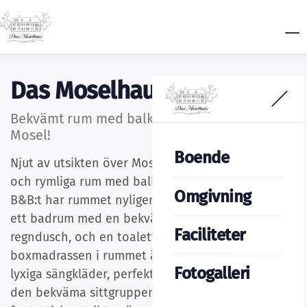
Das Moselhaus
Bekvämt rum med balkong och utsikt över
Mosel!
Boende
Njut av utsikten över Mosel från detta moderna
och rymliga rum med balkong. Liksom resten av
Omgivning
B&B:t har rummet nyligen totalrenoverats och har
ett badrum med en bekväm dusch, inklusive
Faciliteter
regndusch, och en toalett. Den generösa
boxmadrassen i rummet är klädd med mjuka,
Fotogalleri
lyxiga sängkläder, perfekta för drömlika stunder. I
den bekväma sittgruppen kan du njuta av den