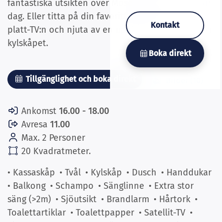
fantastiska utsikten över Mosel efter en underbar
dag. Eller titta på din favoritfilm eller serie på
Kontakt
platt-TV:n och njuta av en uppfriskande drink från
kylskåpet.
Boka direkt
Tillgänglighet och boka direkt
Bilder (10)
Ankomst
16.00 - 18.00
Avresa
11.00
Max. 2 Personer
20 Kvadratmeter.
• Kassaskåp
• Tvål
• Kylskåp
• Dusch
• Handdukar
• Balkong
• Schampo
• Sänglinne
• Extra stor
säng (>2m)
• Sjöutsikt
• Brandlarm
• Hårtork
•
Toalettartiklar
• Toalettpapper
• Satellit-TV
•