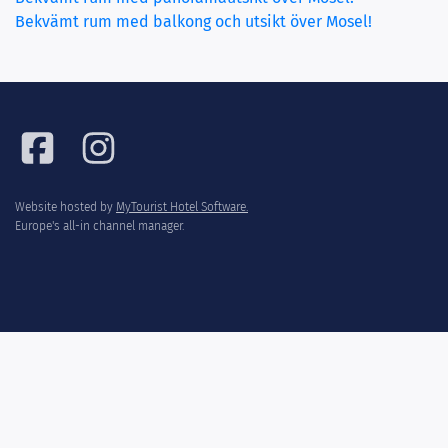
(current)
Bekvämt rum med balkong och utsikt över Mosel!
Website hosted by
MyTourist Hotel Software.
Europe's all-in channel manager.