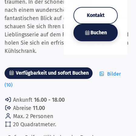
träumen. In der schönen Sitzecke können Sie
nach einem wunderschönen Tag den
Kontakt
fantastischen Blick auf die Mosel genießen. Oder
schauen Sie sich Ihren Lieblingsfilm oder Ihre
Buchen
Lieblingsserie auf dem Flachbildfernseher an und
holen Sie sich ein erfrischendes Getränk aus dem
Kühlschrank.
Verfügbarkeit und sofort Buchen
Bilder
(10)
Ankunft
16.00 - 18.00
Abreise
11.00
Max. 2 Personen
20 Quadratmeter.