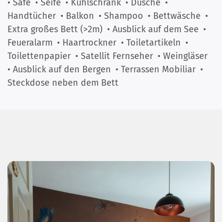
• Safe
• Seife
• Kühlschrank
• Dusche
•
Handtücher
• Balkon
• Shampoo
• Bettwäsche
•
Extra großes Bett (>2m)
• Ausblick auf dem See
•
Feueralarm
• Haartrockner
• Toiletartikeln
•
Toilettenpapier
• Satellit Fernseher
• Weingläser
• Ausblick auf den Bergen
• Terrassen Mobiliar
•
Steckdose neben dem Bett