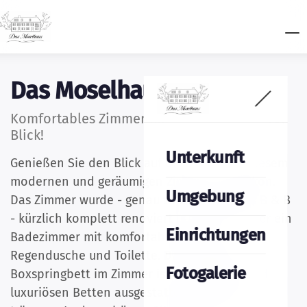
Das Moselhaus
Komfortables Zimmer mit Balkon und Mosel
Blick!
Unterkunft
Genießen Sie den Blick auf die Mosel von diesem
modernen und geräumigen Zimmer mit Balkon.
Umgebung
Das Zimmer wurde - genau wie der Rest des B & B
- kürzlich komplett renoviert und verfügt über ein
Einrichtungen
Badezimmer mit komfortabler Dusche,
Regendusche und Toilette. Das großzügige
Fotogalerie
Boxspringbett im Zimmer ist mit weichen und
luxuriösen Betten ausgestattet und lässt Sie