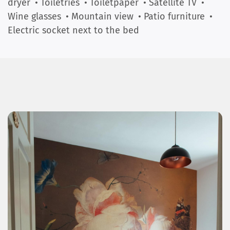
dryer
• Toiletries
• Toiletpaper
• Satellite TV
•
Wine glasses
• Mountain view
• Patio furniture
•
Electric socket next to the bed