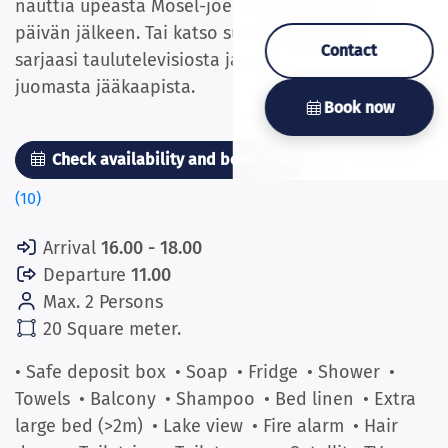
nauttia upeasta Mosel-joen näköalasta ihanan
päivän jälkeen. Tai katso suosikkielokuvaasi tai -
Contact
sarjaasi taulutelevisiosta ja nauti virkistävästä
juomasta jääkaapista.
Book now
Check availability and book now
Pictures
(10)
Arrival
16.00 - 18.00
Departure
11.00
Max. 2 Persons
20 Square meter.
• Safe deposit box
• Soap
• Fridge
• Shower
•
Towels
• Balcony
• Shampoo
• Bed linen
• Extra
large bed (>2m)
• Lake view
• Fire alarm
• Hair