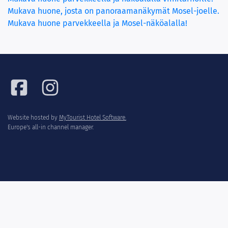
Mukava huone, josta on panoraamanäkymät Mosel-joelle.
(current)
Mukava huone parvekkeella ja Mosel-näköalalla!
Website hosted by
MyTourist Hotel Software.
Europe's all-in channel manager.