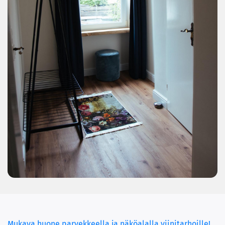
Mukava huone parvekkeella ja näköalalla viinitarhoille!