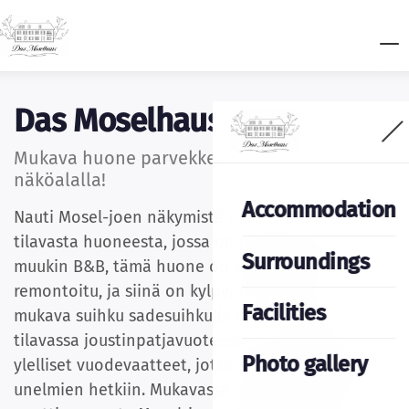
Das Moselhaus
Mukava huone parvekkeella ja Mosel-
näköalalla!
Accommodation
Nauti Mosel-joen näkymistä tästä modernista ja
tilavasta huoneesta, jossa on parveke. Kuten
Surroundings
muukin B&B, tämä huone on äskettäin täysin
remontoitu, ja siinä on kylpyhuone, jossa on
Facilities
mukava suihku sadesuihkulla ja wc. Huoneen
tilavassa joustinpatjavuoteessa on pehmeät ja
Photo gallery
ylelliset vuodevaatteet, jotka sopivat täydellisesti
unelmien hetkiin. Mukavassa oleskelutilassa voit