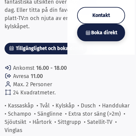
fantastiska utsikten över Mosel efter en underbar
dag. Eller titta på din favoritfilm eller serie på
Kontakt
platt-TV:n och njuta av en uppfriskande drink från
kylskåpet.
Boka direkt
Tillgänglighet och boka direkt
Bilder (10)
Ankomst
16.00 - 18.00
Avresa
11.00
Max. 2 Personer
24 Kvadratmeter.
• Kassaskåp
• Tvål
• Kylskåp
• Dusch
• Handdukar
• Schampo
• Sänglinne
• Extra stor säng (>2m)
•
Sjöutsikt
• Hårtork
• Sittgrupp
• Satellit-TV
•
Vinglas