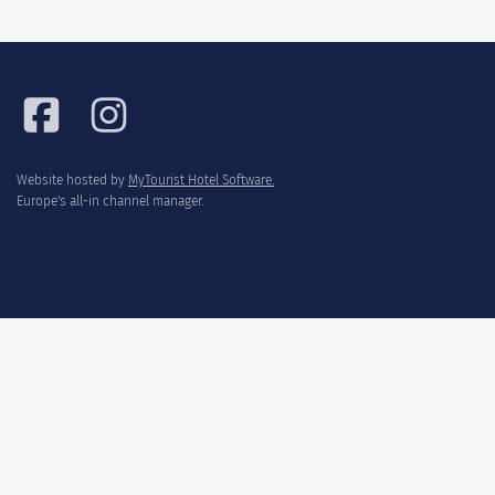
Website hosted by
MyTourist Hotel Software.
Europe's all-in channel manager.