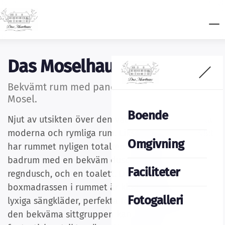
Das Moselhaus
Bekvämt rum med panoramautsikt över
Mosel.
Boende
Njut av utsikten över den vackra Mosel från detta
moderna och rymliga rum. Liksom resten av B&B:t
Omgivning
har rummet nyligen totalrenoverats och har ett
badrum med en bekväm dusch, inklusive
Faciliteter
regndusch, och en toalett. Den generösa
boxmadrassen i rummet är klädd med mjuka,
Fotogalleri
lyxiga sängkläder, perfekta för drömlika stunder. I
den bekväma sittgruppen kan du njuta av den