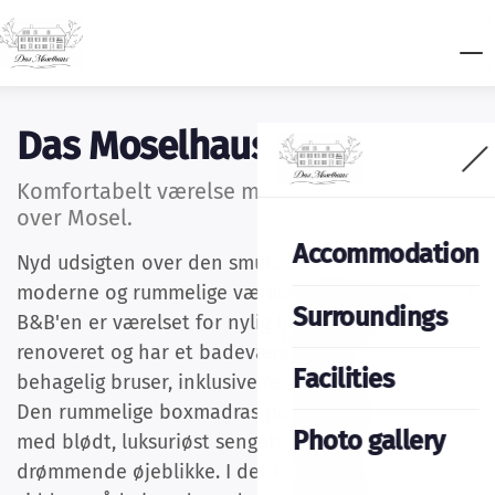
Das Moselhaus
Komfortabelt værelse med panoramaudsigt
over Mosel.
Accommodation
Nyd udsigten over den smukke Mosel fra dette
moderne og rummelige værelse. Ligesom resten af
Surroundings
B&B'en er værelset for nylig blevet fuldstændig
renoveret og har et badeværelse med en
Facilities
behagelig bruser, inklusive regnbruser, og et toilet.
Den rummelige boxmadras på værelset er klædt
Photo gallery
med blødt, luksuriøst sengetøj, perfekt til
drømmende øjeblikke. I det komfortable