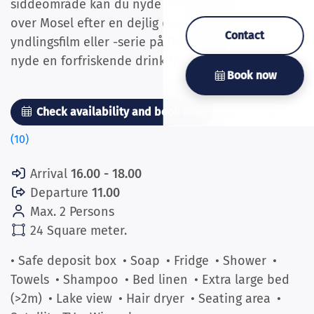
siddeområde kan du nyde den fantastiske udsigt
over Mosel efter en dejlig dag. Eller se din
Contact
yndlingsfilm eller -serie på fladskærms-tv'et og
nyde en forfriskende drink fra køleskabet.
Book now
Check availability and book now
Pictures
(10)
Arrival
16.00 - 18.00
Departure
11.00
Max. 2 Persons
24 Square meter.
• Safe deposit box
• Soap
• Fridge
• Shower
•
Towels
• Shampoo
• Bed linen
• Extra large bed
(>2m)
• Lake view
• Hair dryer
• Seating area
•