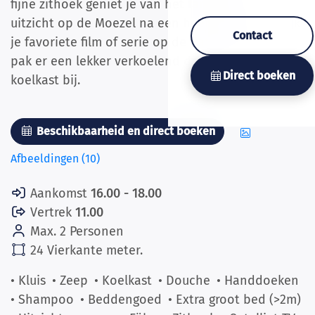
fijne zithoek geniet je van het fantastische
uitzicht op de Moezel na een heerlijke dag. Of kijk
Contact
je favoriete film of serie op de flatscreen-tv en
pak er een lekker verkoelend drankje uit de
Direct boeken
koelkast bij.
Beschikbaarheid en direct boeken
Afbeeldingen (10)
Aankomst
16.00 - 18.00
Vertrek
11.00
Max. 2 Personen
24 Vierkante meter.
• Kluis
• Zeep
• Koelkast
• Douche
• Handdoeken
• Shampoo
• Beddengoed
• Extra groot bed (>2m)