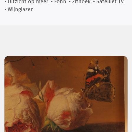
• Uitzicht op meer
• Föhn
• Zithoek
• Satelliet TV
• Wijnglazen