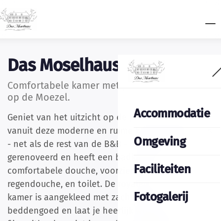
Das Moselhaus
Comfortabele kamer met panorama uitzicht
op de Moezel.
Accommodatie
Geniet van het uitzicht op de prachtige Moezel
vanuit deze moderne en ruime kamer. De kamer is
Omgeving
- net als de rest van de B&B - onlangs volledig
gerenoveerd en heeft een badkamer met
Faciliteiten
comfortabele douche, voorzien van een
regendouche, en toilet. De royale boxspring in de
Fotogalerij
kamer is aangekleed met zacht en luxe
beddengoed en laat je heerlijk wegdromen. In de